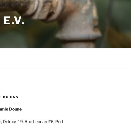
E.V.
T DU UNS
nmie Doune
, Delmas 19, Rue Leonard#6, Port-