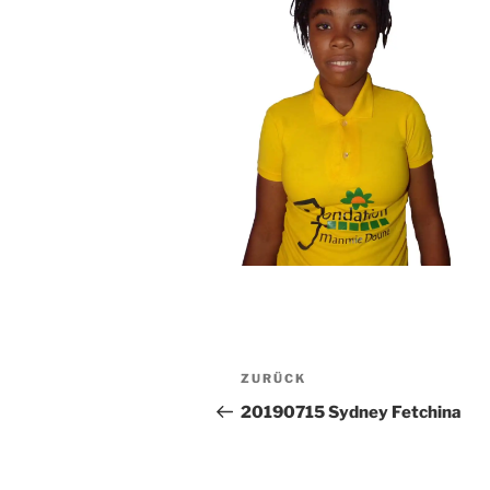
Beitragsnavigation
Vorheriger
ZURÜCK
Beitrag
20190715 Sydney Fetchina