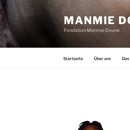
Zum
Inhalt
MANMIE DO
springen
Fondation Manmie Doune
Startseite
Über uns
Das