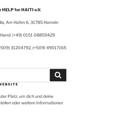
HELP for HAITI e.V.
la, Am Hafen 6, 31785 Hameln
chland: (+49) 0151 08859429
 (+509) 31204792, (+509) 49017165
Suchen
WEBSITE
uter Platz, um dich und deine
tellen oder weitere Informationen