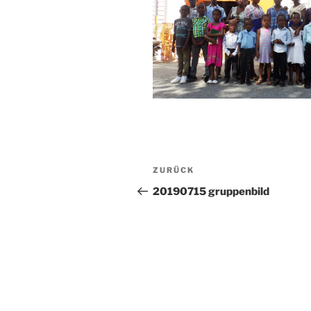
Beitragsnavigation
Vorheriger
ZURÜCK
Beitrag
20190715 gruppenbild