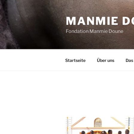
Zum
Inhalt
MANMIE DO
springen
Fondation Manmie Doune
Startseite
Über uns
Das