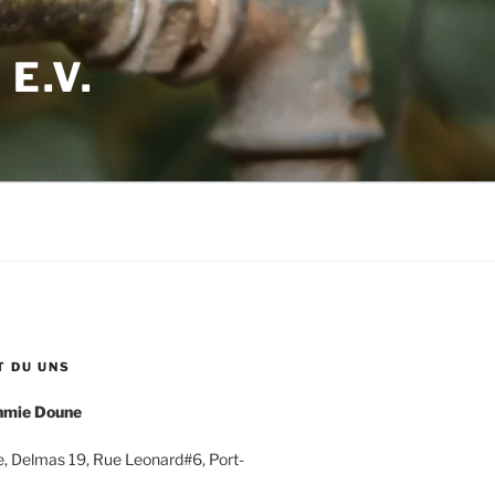
E.V.
T DU UNS
nmie Doune
, Delmas 19, Rue Leonard#6, Port-