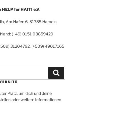
HELP for HAITI e.V.
la, Am Hafen 6, 31785 Hameln
chland: (+49) 0151 08859429
 (+509) 31204792, (+509) 49017165
Suchen
WEBSITE
uter Platz, um dich und deine
tellen oder weitere Informationen