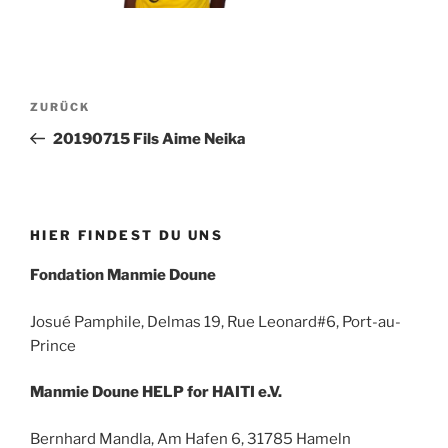
Beitragsnavigation
Vorheriger
ZURÜCK
Beitrag
20190715 Fils Aime Neika
HIER FINDEST DU UNS
Fondation Manmie Doune
Josué Pamphile, Delmas 19, Rue Leonard#6, Port-au-
Prince
Manmie Doune HELP for HAITI e.V.
Bernhard Mandla, Am Hafen 6, 31785 Hameln