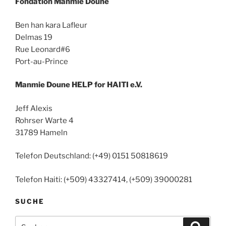
Fondation Manmie Doune
Ben han kara Lafleur
Delmas 19
Rue Leonard#6
Port-au-Prince
Manmie Doune HELP for HAITI e.V.
Jeff Alexis
Rohrser Warte 4
31789 Hameln
Telefon Deutschland: (+49) 0151 50818619
Telefon Haiti: (+509) 43327414, (+509) 39000281
SUCHE
Suchen
Suche