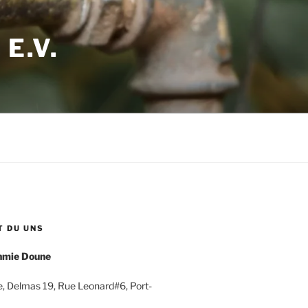
E.V.
T DU UNS
nmie Doune
, Delmas 19, Rue Leonard#6, Port-