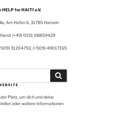
HELP for HAITI e.V.
la, Am Hafen 6, 31785 Hameln
chland: (+49) 0151 08859429
 (+509) 31204792, (+509) 49017165
Suchen
WEBSITE
uter Platz, um dich und deine
tellen oder weitere Informationen