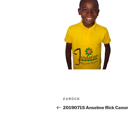
Beitragsnavigation
Vorheriger
ZURÜCK
Beitrag
20190715 Anselme Rick Cano