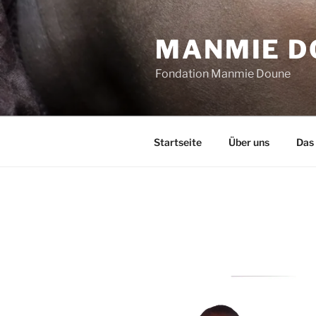
Zum
Inhalt
MANMIE DO
springen
Fondation Manmie Doune
Startseite
Über uns
Das